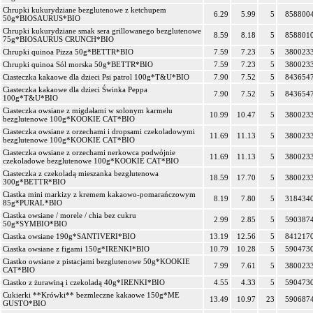
Chrupki kukurydziane bezglutenowe z ketchupem
6.29
5.99
5
858800
50g*BIOSAURUS*BIO
Chrupki kukurydziane smak sera grillowanego bezglutenowe
8.59
8.18
5
858801
75g*BIOSAURUS CRUNCH*BIO
Chrupki quinoa Pizza 50g*BETTR*BIO
7.59
7.23
5
380023
Chrupki quinoa Sól morska 50g*BETTR*BIO
7.59
7.23
5
380023
Ciasteczka kakaowe dla dzieci Psi patrol 100g*T&U*BIO
7.90
7.52
5
843654
Ciasteczka kakaowe dla dzieci Świnka Peppa
7.90
7.52
5
843654
100g*T&U*BIO
Ciasteczka owsiane z migdałami w solonym karmelu
10.99
10.47
5
380023
bezglutenowe 100g*KOOKIE CAT*BIO
Ciasteczka owsiane z orzechami i dropsami czekoladowymi
11.69
11.13
5
380023
bezglutenowe 100g*KOOKIE CAT*BIO
Ciasteczka owsiane z orzechami nerkowca podwójnie
11.69
11.13
5
380023
czekoladowe bezglutenowe 100g*KOOKIE CAT*BIO
Ciasteczka z czekoladą mieszanka bezglutenowa
18.59
17.70
5
380023
300g*BETTR*BIO
Ciastka mini markizy z kremem kakaowo-pomarańczowym
8.19
7.80
5
318434
85g*PURAL*BIO
Ciastka owsiane / morele / chia bez cukru
2.99
2.85
5
590387
50g*SYMBIO*BIO
Ciastka owsiane 190g*SANTIVERI*BIO
13.19
12.56
5
841217
Ciastka owsiane z figami 150g*IRENKI*BIO
10.79
10.28
5
590473
Ciastko owsiane z pistacjami bezglutenowe 50g*KOOKIE
7.99
7.61
5
380023
CAT*BIO
Ciastko z żurawiną i czekoladą 40g*IRENKI*BIO
4.55
4.33
5
590473
Cukierki **Krówki** bezmleczne kakaowe 150g*ME
13.49
10.97
23
590687
GUSTO*BIO