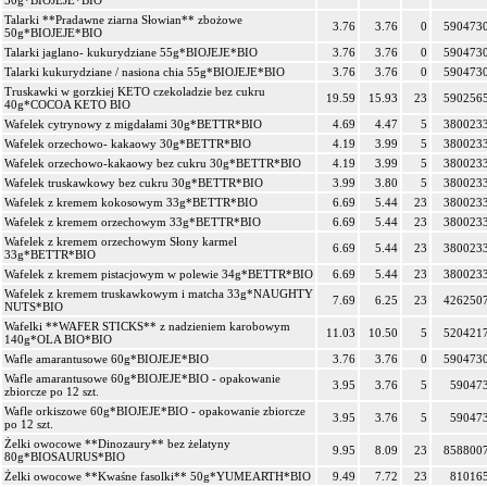
50g*BIOJEJE*BIO
Talarki **Pradawne ziarna Słowian** zbożowe
3.76
3.76
0
590473
50g*BIOJEJE*BIO
Talarki jaglano- kukurydziane 55g*BIOJEJE*BIO
3.76
3.76
0
590473
Talarki kukurydziane / nasiona chia 55g*BIOJEJE*BIO
3.76
3.76
0
590473
Truskawki w gorzkiej KETO czekoladzie bez cukru
19.59
15.93
23
590256
40g*COCOA KETO BIO
Wafelek cytrynowy z migdałami 30g*BETTR*BIO
4.69
4.47
5
380023
Wafelek orzechowo- kakaowy 30g*BETTR*BIO
4.19
3.99
5
380023
Wafelek orzechowo-kakaowy bez cukru 30g*BETTR*BIO
4.19
3.99
5
380023
Wafelek truskawkowy bez cukru 30g*BETTR*BIO
3.99
3.80
5
380023
Wafelek z kremem kokosowym 33g*BETTR*BIO
6.69
5.44
23
380023
Wafelek z kremem orzechowym 33g*BETTR*BIO
6.69
5.44
23
380023
Wafelek z kremem orzechowym Słony karmel
6.69
5.44
23
380023
33g*BETTR*BIO
Wafelek z kremem pistacjowym w polewie 34g*BETTR*BIO
6.69
5.44
23
380023
Wafelek z kremem truskawkowym i matcha 33g*NAUGHTY
7.69
6.25
23
426250
NUTS*BIO
Wafelki **WAFER STICKS** z nadzieniem karobowym
11.03
10.50
5
520421
140g*OLA BIO*BIO
Wafle amarantusowe 60g*BIOJEJE*BIO
3.76
3.76
0
590473
Wafle amarantusowe 60g*BIOJEJE*BIO - opakowanie
3.95
3.76
5
59047
zbiorcze po 12 szt.
Wafle orkiszowe 60g*BIOJEJE*BIO - opakowanie zbiorcze
3.95
3.76
5
59047
po 12 szt.
Żelki owocowe **Dinozaury** bez żelatyny
9.95
8.09
23
858800
80g*BIOSAURUS*BIO
Żelki owocowe **Kwaśne fasolki** 50g*YUMEARTH*BIO
9.49
7.72
23
81016