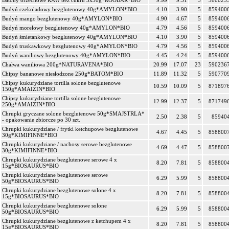
Batony orzechowe RAW bez cukru 3x30g*ROOBAR*BIO
9.99
9.51
5
380023
Budyń czekoladowy bezglutenowy 40g*AMYLON*BIO
4.10
3.90
5
859400
Budyń mango bezglutenowy 40g*AMYLON*BIO
4.90
4.67
5
859400
Budyń morelowy bezglutenowy 40g*AMYLON*BIO
4.79
4.56
5
859400
Budyń śmietankowy bezglutenowy 40g*AMYLON*BIO
4.10
3.90
5
859400
Budyń truskawkowy bezglutenowy 40g*AMYLON*BIO
4.79
4.56
5
859400
Budyń waniliowy bezglutenowy 40g*AMYLON*BIO
4.45
4.24
5
859400
Chałwa waniliowa 200g*NATURAVENA*BIO
20.99
17.07
23
590236
Chipsy bananowe niesłodzone 250g*BATOM*BIO
11.89
11.32
5
590770
Chipsy kukurydziane tortilla solone bezglutenowe
10.59
10.09
5
871897
150g*AMAIZIN*BIO
Chipsy kukurydziane tortilla solone bezglutenowe
12.99
12.37
5
871749
250g*AMAIZIN*BIO
Chrupki gryczane solone bezglutenowe 50g*SMAJSTRLA*
2.50
2.38
5
85940
- opakowanie zbiorcze po 30 szt.
Chrupki kukurydziane / frytki ketchupowe bezglutenowe
4.67
4.45
5
858800
30g*KIMIFINNE*BIO
Chrupki kukurydziane / nachosy serowe bezglutenowe
4.69
4.47
5
858800
30g*KIMIFINNE*BIO
Chrupki kukurydziane bezglutenowe serowe 4 x
8.20
7.81
5
858800
15g*BIOSAURUS*BIO
Chrupki kukurydziane bezglutenowe serowe
6.29
5.99
5
858800
50g*BIOSAURUS*BIO
Chrupki kukurydziane bezglutenowe solone 4 x
8.20
7.81
5
858800
15g*BIOSAURUS*BIO
Chrupki kukurydziane bezglutenowe solone
6.29
5.99
5
858800
50g*BIOSAURUS*BIO
Chrupki kukurydziane bezglutenowe z ketchupem 4 x
8.20
7.81
5
858800
15g*BIOSAURUS*BIO