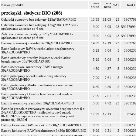
cena
cena
Nazwa produktu
VAT
Kod k
brutto
netto
przekąski, słodycze BIO (206)
Galaretki owocowe bez żelatyny 125g*BATOM*BIO
13.59
11.05
23
590770
Galaretki owocowe bez żelatyny 125g*BATOM*BIO -
9.90
8.05
23
59077099
opakowanie zbiorcze po 6 szt.
Żelki owocowe bez żelatyny 125g*BATOM*BIO -
9.90
8.05
23
59077099
opakowanie zbiorcze po 6 szt.
Banany w surowej czekoladzie 70g*COCOA*BIO
14.99
12.19
23
590276
Baton kokosowy RAW w czekoladzie bezglutenowy
5.29
5.04
5
380023
30g*ROOBAR*BIO
Baton orzechowy orzechy laskowe w czekoladzie
5.29
5.04
5
380023
bezglutenowy 30g*ROOBAR*BIO
Baton owocowo- orzechowy RAW z mango
4.59
4.37
5
380023
30g*ROOBAR*BIO
Baton pistacjowy w czekoladzie bezglutenowy
7.99
7.61
5
380023
30g*ROOBAR*BIO
Baton proteinowy Masło orzechowe w czekoladzie
6.89
6.56
5
380023
40g*ROOBAR*BIO
Baton proteinowy Orzechy laskowe w czekoladzie
7.99
7.61
5
380023
40g*ROOBAR*BIO
Batonik sezamowy z miodem 30g*OLYMPOS*BIO
5.80
4.72
23
520118
Batoniki granola z czerwonymi owocami bezglutenowe 6 x
24g*MADEGOOD*BIO - najlepiej spożyć przed:
17.99
17.13
5
68745
06.10.2026 - najniższa cena w okresie 30 dni przed
promocją: 19,39zł
Batony kakaowe RAW bez cukru 3x30g*ROOBAR*BIO
9.99
9.51
5
380023
Batony kokosowe RAW bezglutenowe 3x30g ROOBAR BIO
9.99
9.51
5
380023