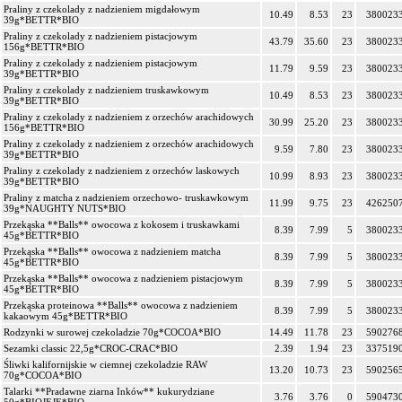
Praliny z czekolady z nadzieniem migdałowym
10.49
8.53
23
380023
39g*BETTR*BIO
Praliny z czekolady z nadzieniem pistacjowym
43.79
35.60
23
380023
156g*BETTR*BIO
Praliny z czekolady z nadzieniem pistacjowym
11.79
9.59
23
380023
39g*BETTR*BIO
Praliny z czekolady z nadzieniem truskawkowym
10.49
8.53
23
380023
39g*BETTR*BIO
Praliny z czekolady z nadzieniem z orzechów arachidowych
30.99
25.20
23
380023
156g*BETTR*BIO
Praliny z czekolady z nadzieniem z orzechów arachidowych
9.59
7.80
23
380023
39g*BETTR*BIO
Praliny z czekolady z nadzieniem z orzechów laskowych
10.99
8.93
23
380023
39g*BETTR*BIO
Praliny z matcha z nadzieniem orzechowo- truskawkowym
11.99
9.75
23
426250
39g*NAUGHTY NUTS*BIO
Przekąska **Balls** owocowa z kokosem i truskawkami
8.39
7.99
5
380023
45g*BETTR*BIO
Przekąska **Balls** owocowa z nadzieniem matcha
8.39
7.99
5
380023
45g*BETTR*BIO
Przekąska **Balls** owocowa z nadzieniem pistacjowym
8.39
7.99
5
380023
45g*BETTR*BIO
Przekąska proteinowa **Balls** owocowa z nadzieniem
8.39
7.99
5
380023
kakaowym 45g*BETTR*BIO
Rodzynki w surowej czekoladzie 70g*COCOA*BIO
14.49
11.78
23
590276
Sezamki classic 22,5g*CROC-CRAC*BIO
2.39
1.94
23
337519
Śliwki kalifornijskie w ciemnej czekoladzie RAW
13.20
10.73
23
590256
70g*COCOA*BIO
Talarki **Pradawne ziarna Inków** kukurydziane
3.76
3.76
0
590473