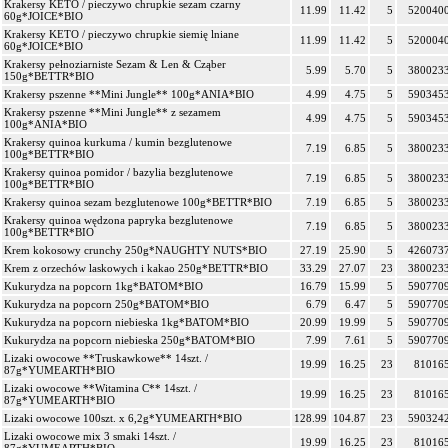
Krakersy KETO / pieczywo chrupkie sezam czarny
11.99
11.42
5
520040
60g*JOICE*BIO
Krakersy KETO / pieczywo chrupkie siemię lniane
11.99
11.42
5
520004
60g*JOICE*BIO
Krakersy pełnoziarniste Sezam & Len & Cząber
5.99
5.70
5
380023
150g*BETTR*BIO
Krakersy pszenne **Mini Jungle** 100g*ANIA*BIO
4.99
4.75
5
590345
Krakersy pszenne **Mini Jungle** z sezamem
4.99
4.75
5
590345
100g*ANIA*BIO
Krakersy quinoa kurkuma / kumin bezglutenowe
7.19
6.85
5
380023
100g*BETTR*BIO
Krakersy quinoa pomidor / bazylia bezglutenowe
7.19
6.85
5
380023
100g*BETTR*BIO
Krakersy quinoa sezam bezglutenowe 100g*BETTR*BIO
7.19
6.85
5
380023
Krakersy quinoa wędzona papryka bezglutenowe
7.19
6.85
5
380023
100g*BETTR*BIO
Krem kokosowy crunchy 250g*NAUGHTY NUTS*BIO
27.19
25.90
5
426073
Krem z orzechów laskowych i kakao 250g*BETTR*BIO
33.29
27.07
23
380023
Kukurydza na popcorn 1kg*BATOM*BIO
16.79
15.99
5
590770
Kukurydza na popcorn 250g*BATOM*BIO
6.79
6.47
5
590770
Kukurydza na popcorn niebieska 1kg*BATOM*BIO
20.99
19.99
5
590770
Kukurydza na popcorn niebieska 250g*BATOM*BIO
7.99
7.61
5
590770
Lizaki owocowe **Truskawkowe** 14szt. /
19.99
16.25
23
81016
87g*YUMEARTH*BIO
Lizaki owocowe **Witamina C** 14szt. /
19.99
16.25
23
81016
87g*YUMEARTH*BIO
Lizaki owocowe 100szt. x 6,2g*YUMEARTH*BIO
128.99
104.87
23
590324
Lizaki owocowe mix 3 smaki 14szt. /
19.99
16.25
23
81016