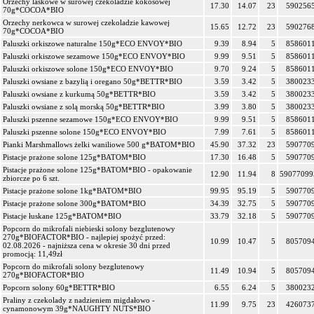
Orzechy laskowe w surowej czekoladzie kokosowej
17.30
14.07
23
590256
70g*COCOA*BIO
Orzechy nerkowca w surowej czekoladzie kawowej
15.65
12.72
23
590276
70g*COCOA*BIO
Paluszki orkiszowe naturalne 150g*ECO ENVOY*BIO
9.39
8.94
5
858601
Paluszki orkiszowe sezamowe 150g*ECO ENVOY*BIO
9.99
9.51
5
858601
Paluszki orkiszowe solone 150g*ECO ENVOY*BIO
9.70
9.24
5
858601
Paluszki owsiane z bazylią i oregano 50g*BETTR*BIO
3.59
3.42
5
380023
Paluszki owsiane z kurkumą 50g*BETTR*BIO
3.59
3.42
5
380023
Paluszki owsiane z solą morską 50g*BETTR*BIO
3.99
3.80
5
380023
Paluszki pszenne sezamowe 150g*ECO ENVOY*BIO
9.99
9.51
5
858601
Paluszki pszenne solone 150g*ECO ENVOY*BIO
7.99
7.61
5
858601
Pianki Marshmallows żelki waniliowe 500 g*BATOM*BIO
45.90
37.32
23
590770
Pistacje prażone solone 125g*BATOM*BIO
17.30
16.48
5
590770
Pistacje prażone solone 125g*BATOM*BIO - opakowanie
12.90
11.94
8
59077099
zbiorcze po 6 szt.
Pistacje prażone solone 1kg*BATOM*BIO
99.95
95.19
5
590770
Pistacje prażone solone 300g*BATOM*BIO
34.39
32.75
5
590770
Pistacje łuskane 125g*BATOM*BIO
33.79
32.18
5
590770
Popcorn do mikrofali niebieski solony bezglutenowy
270g*BIOFACTOR*BIO - najlepiej spożyć przed:
10.99
10.47
5
805709
02.08.2026 - najniższa cena w okresie 30 dni przed
promocją: 11,49zł
Popcorn do mikrofali solony bezglutenowy
11.49
10.94
5
805709
270g*BIOFACTOR*BIO
Popcorn solony 60g*BETTR*BIO
6.55
6.24
5
380023
Praliny z czekolady z nadzieniem migdałowo -
11.99
9.75
23
426073
cynamonowym 39g*NAUGHTY NUTS*BIO