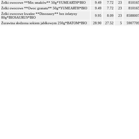
Żelki owocowe **Mix smaków** 50g*YUMEARTH*BIO
9.49
7.72
23
81016
Żelki owocowe **Owoc granatu** 50g*YUMEARTH*BIO
9.49
7.72
23
81016
Żelki owocowe kwaśne **Dinozaury** bez żelatyny
9.95
8.09
23
858800
80g*BIOSAURUS*BIO
Żurawina słodzona sokiem jabłkowym 250g*BATOM*BIO
28.90
27.52
5
590770