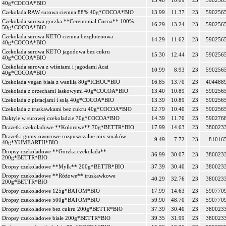
13.40
10.89
23
590256
40g*COCOA*BIO
Czekolada RAW surowa ciemna 88% 40g*COCOA*BIO
13.99
11.37
23
590256
Czekolada surowa gorzka **Ceremonial Cocoa** 100%
16.29
13.24
23
590256
50g*COCOA*BIO
Czekolada surowa KETO ciemna bezglutenowa
14.29
11.62
23
590256
40g*COCOA*BIO
Czekolada surowa KETO jagodowa bez cukru
15.30
12.44
23
590256
40g*COCOA*BIO
Czekolada surowa z wiśniami i jagodami Acai
10.99
8.93
23
590256
40g*COCOA*BIO
Czekolada vegan biała z wanilią 80g*ICHOC*BIO
16.85
13.70
23
404488
Czekolada z orzechami laskowymi 40g*COCOA*BIO
13.40
10.89
23
590256
Czekolada z pistacjami i solą 40g*COCOA*BIO
13.39
10.89
23
590256
Czekolada z truskawkami bez cukru 40g*COCOA*BIO
12.79
10.40
23
590256
Daktyle w surowej czekoladzie 70g*COCOA*BIO
14.39
11.70
23
590276
Drażetki czekoladowe **Kolorowe** 70g*BETTR*BIO
17.99
14.63
23
380023
Drażetki gumy owocowe rozpuszczalne mix smaków
9.49
7.72
23
81016
40g*YUMEARTH*BIO
Dropsy czekoladowe **Gorzka czekolada**
36.99
30.07
23
380023
200g*BETTR*BIO
Dropsy czekoladowe **Mylk** 200g*BETTR*BIO
37.39
30.40
23
380023
Dropsy czekoladowe **Różowe** truskawkowe
40.29
32.76
23
380023
200g*BETTR*BIO
Dropsy czekoladowe 125g*BATOM*BIO
17.99
14.63
23
590770
Dropsy czekoladowe 500g*BATOM*BIO
59.90
48.70
23
590770
Dropsy czekoladowe bez cukru 200g*BETTR*BIO
37.39
30.40
23
380023
Dropsy czekoladowe białe 200g*BETTR*BIO
39.35
31.99
23
380023