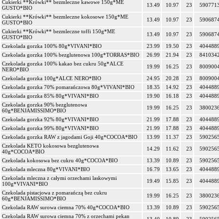
Cukierki **Krówki** bezmleczne kawowe 150g*ME
13.49
10.97
23
590771
GUSTO*BIO
Cukierki **Krówki** bezmleczne kokosowe 150g*ME
13.49
10.97
23
590687
GUSTO*BIO
Cukierki **Krówki** bezmleczne toffi 150g*ME
13.49
10.97
23
590687
GUSTO*BIO
Czekolada gorzka 100% 80g*VIVANI*BIO
23.99
19.50
23
404488
Czekolada gorzka 100% bezglutenowa 100g*TORRAS*BIO
26.99
21.94
23
841034
Czekolada gorzka 100% kakao bez cukru 50g*ALCE
19.99
16.25
23
800900
NERO*BIO
Czekolada gorzka 100g*ALCE NERO*BIO
24.95
20.28
23
800900
Czekolada gorzka 70% pomarańczowa 80g*VIVANI*BIO
18.35
14.92
23
404488
Czekolada gorzka 85% 80g*VIVANI*BIO
19.90
16.18
23
404488
Czekolada gorzka 90% bezglutenowa
19.99
16.25
23
380023
60g*BENJAMISSIMO*BIO
Czekolada gorzka 92% 80g*VIVANI*BIO
21.99
17.88
23
404488
Czekolada gorzka 99% 80g*VIVANI*BIO
21.99
17.88
23
404488
Czekolada gorzka RAW z jagodami Goji 40g*COCOA*BIO
13.99
11.37
23
590256
Czekolada KETO kokosowa bezglutenowa
14.29
11.62
23
590256
40g*COCOA*BIO
Czekolada kokosowa bez cukru 40g*COCOA*BIO
13.39
10.89
23
590256
Czekolada mleczna 80g*VIVANI*BIO
16.79
13.65
23
404488
Czekolada mleczna z całymi orzechami laskowymi
19.49
15.85
23
404488
100g*VIVANI*BIO
Czekolada pistacjowa z pomarańczą bez cukru
19.99
16.25
23
380023
60g*BENJAMISSIMO*BIO
Czekolada RAW surowa ciemna 70% 40g*COCOA*BIO
13.39
10.89
23
590256
Czekolada RAW surowa ciemna 70% z orzechami pekan