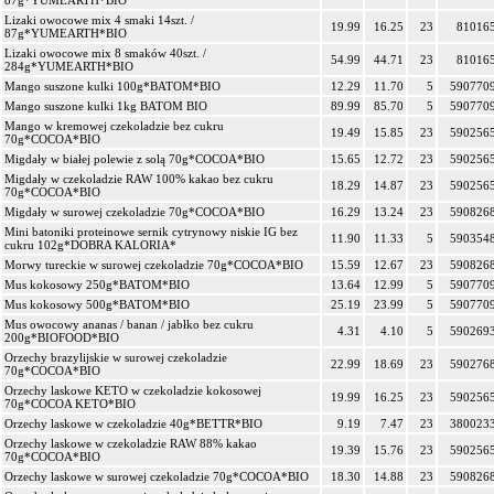
87g*YUMEARTH*BIO
Lizaki owocowe mix 4 smaki 14szt. /
19.99
16.25
23
81016
87g*YUMEARTH*BIO
Lizaki owocowe mix 8 smaków 40szt. /
54.99
44.71
23
81016
284g*YUMEARTH*BIO
Mango suszone kulki 100g*BATOM*BIO
12.29
11.70
5
590770
Mango suszone kulki 1kg BATOM BIO
89.99
85.70
5
590770
Mango w kremowej czekoladzie bez cukru
19.49
15.85
23
590256
70g*COCOA*BIO
Migdały w białej polewie z solą 70g*COCOA*BIO
15.65
12.72
23
590256
Migdały w czekoladzie RAW 100% kakao bez cukru
18.29
14.87
23
590256
70g*COCOA*BIO
Migdały w surowej czekoladzie 70g*COCOA*BIO
16.29
13.24
23
590826
Mini batoniki proteinowe sernik cytrynowy niskie IG bez
11.90
11.33
5
590354
cukru 102g*DOBRA KALORIA*
Morwy tureckie w surowej czekoladzie 70g*COCOA*BIO
15.59
12.67
23
590826
Mus kokosowy 250g*BATOM*BIO
13.64
12.99
5
590770
Mus kokosowy 500g*BATOM*BIO
25.19
23.99
5
590770
Mus owocowy ananas / banan / jabłko bez cukru
4.31
4.10
5
590269
200g*BIOFOOD*BIO
Orzechy brazylijskie w surowej czekoladzie
22.99
18.69
23
590276
70g*COCOA*BIO
Orzechy laskowe KETO w czekoladzie kokosowej
19.99
16.25
23
590256
70g*COCOA KETO*BIO
Orzechy laskowe w czekoladzie 40g*BETTR*BIO
9.19
7.47
23
380023
Orzechy laskowe w czekoladzie RAW 88% kakao
19.39
15.76
23
590256
70g*COCOA*BIO
Orzechy laskowe w surowej czekoladzie 70g*COCOA*BIO
18.30
14.88
23
590826