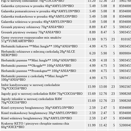
Figi w surowej czekoladzie 70g*COCOA*BIO
15.20
12.36
23
590276
Galaretka cytrynowa w proszku 40g*AMYLON*BIO
5.49
5.08
8
859400
Galaretka pomarańczowa w proszku 40g*AMYLON*BIO
5.49
5.08
8
859400
Galaretka truskawkowa w proszku 40g*AMYLON*BIO
5.49
5.08
8
859400
Galaretka wiśniowa w proszku 40g*AMYLON*BIO
5.49
5.08
8
859400
Groszek ptysiowy orkiszowy 70g*ANIA*BIO
8.89
8.47
5
590345
Groszek ptysiowy owsiany 70g*ANIA*BIO
8.89
8.47
5
590345
Gumy owocowe rozpuszczalne mix smaków
11.99
9.75
23
81016
57g*YUMEARTH*BIO
Herbatniki kakaowe **Mini Jungle** 100g*ANIA*BIO
4.99
4.75
5
590345
Herbatniki orkiszowe z mleczną czekoladą 28g*ALCE
6.20
5.90
5
800900
NERO*BIO
Herbatniki pszenne **Mini Jungle** 100g*ANIA*BIO
4.39
4.18
5
590345
Herbatniki pszenne **Okrągłe** 100g*ANIA*BIO
4.99
4.75
5
590345
Herbatniki pszenne **Prostokątne** 100g*ANIA*BIO
4.99
4.75
5
590345
Herbatniki pszenne z czekoladą **Mini Jungle**
4.99
4.75
5
590345
100g*ANIA*BIO
Imbir kandyzowany w surowej czekoladzie
15.99
13.00
23
590256
70g*COCOA*BIO
Jagody goji w surowej czekoladzie RAW 70g*COCOA*BIO
15.69
12.76
23
590826
Jagody inkaskie w surowej czekoladzie RAW
15.69
12.76
23
590826
70g*COCOA*BIO
Kisiel cytrynowy bezglutenowy 30g*AMYLON*BIO
2.59
2.47
5
859400
Kisiel truskawkowy bezglutenowy 30g*AMYLON*BIO
2.59
2.47
5
859400
Kisiel wiśniowy bezglutenowy 30g*AMYLON*BIO
2.59
2.47
5
859400
Krakersy KETO / pieczywo chrupkie nasiona chia
11.99
11.42
5
520004
60g*JOICE*BIO