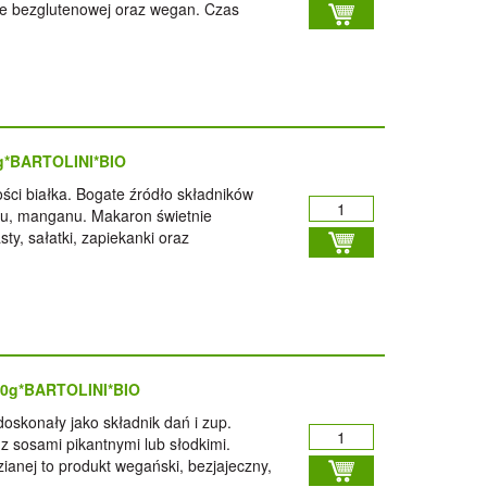
ie bezglutenowej oraz wegan. Czas
0g*BARTOLINI*BIO
ści białka. Bogate źródło składników
ru, manganu. Makaron świetnie
ty, sałatki, zapiekanki oraz
50g*BARTOLINI*BIO
oskonały jako składnik dań i zup.
z sosami pikantnymi lub słodkimi.
ianej to produkt wegański, bezjajeczny,