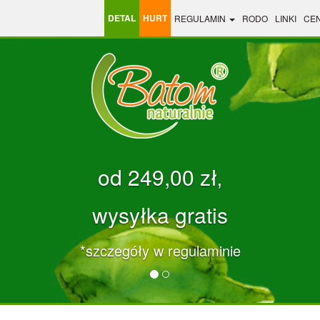
DETAL
HURT
REGULAMIN
RODO
LINKI
CE
od 249,00 zł‚
wysyłka gratis
*szczegóły w regulaminie