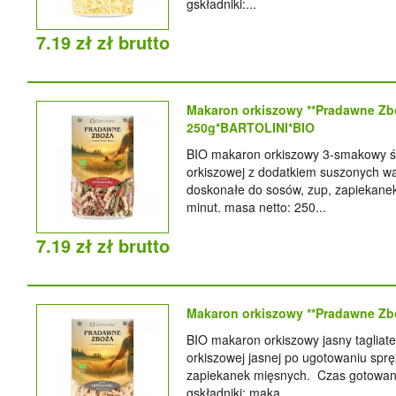
gskładniki:...
7.19 zł zł brutto
Makaron orkiszowy **Pradawne Zbo
250g*BARTOLINI*BIO
BIO makaron orkiszowy 3-smakowy świ
orkiszowej z dodatkiem suszonych wa
doskonałe do sosów, zup, zapiekanek
minut. masa netto: 250...
7.19 zł zł brutto
Makaron orkiszowy **Pradawne Zb
BIO makaron orkiszowy jasny tagliate
orkiszowej jasnej po ugotowaniu sprę
zapiekanek mięsnych. Czas gotowania
gskładniki: mąka...