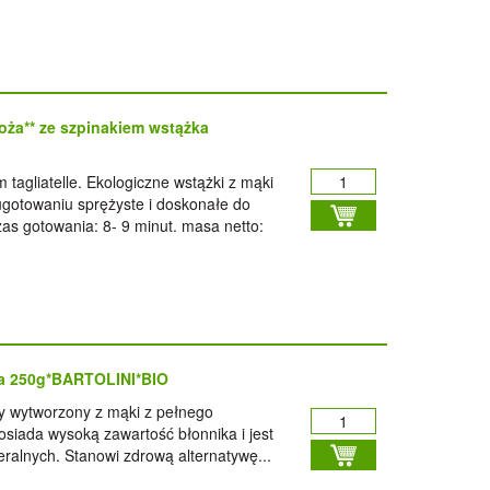
ża** ze szpinakiem wstążka
tagliatelle. Ekologiczne wstążki z mąki
ugotowaniu sprężyste i doskonałe do
as gotowania: 8- 9 minut. masa netto:
da 250g*BARTOLINI*BIO
y wytworzony z mąki z pełnego
Posiada wysoką zawartość błonnika i jest
alnych. Stanowi zdrową alternatywę...