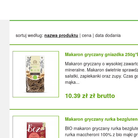
Happy Hours
17 maja dodatkowe 5 % rabatu
sortuj według:
nazwa produktu
|
cena
|
data dodania
Kupon rabatowy
:
Happy
Makaron gryczany gniazdka 250g
Makaron gryczany o wysokiej zawartoś
mineralne. Makaron świetnie sprawdza
sałatki, zapiekanki oraz zupy. Czas g
mąka...
10.39 zł zł brutto
Makaron gryczany rurka bezglut
BIO makaron gryczany rurka bezglut
rurka maccheroni 100% z bio mąki gry