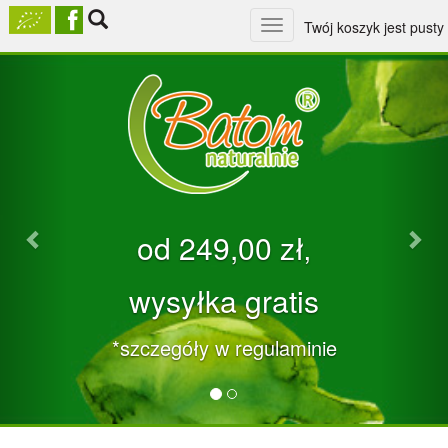
Toggle
Twój koszyk jest pusty
navigation
Previous
Nex
od 249,00 zł‚
wysyłka gratis
*szczegóły w regulaminie