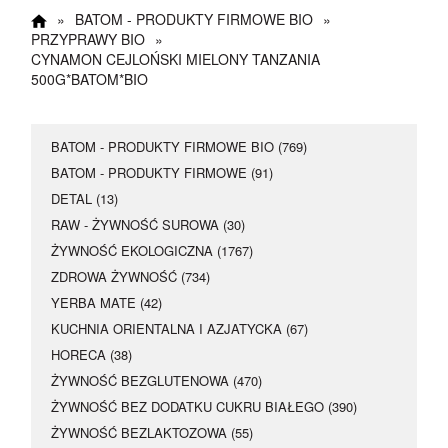
Happy Hours
»
BATOM - PRODUKTY FIRMOWE BIO
»
PRZYPRAWY BIO
»
17 maja dodatkowe 5
CYNAMON CEJLOŃSKI MIELONY TANZANIA
500G*BATOM*BIO
% rabatu
Kupon rabatowy
:
BATOM - PRODUKTY FIRMOWE BIO (769)
Happy
BATOM - PRODUKTY FIRMOWE (91)
DETAL (13)
RAW - ŻYWNOŚĆ SUROWA (30)
ŻYWNOŚĆ EKOLOGICZNA (1767)
ZDROWA ŻYWNOŚĆ (734)
YERBA MATE (42)
KUCHNIA ORIENTALNA I AZJATYCKA (67)
HORECA (38)
ŻYWNOŚĆ BEZGLUTENOWA (470)
ŻYWNOŚĆ BEZ DODATKU CUKRU BIAŁEGO (390)
ŻYWNOŚĆ BEZLAKTOZOWA (55)