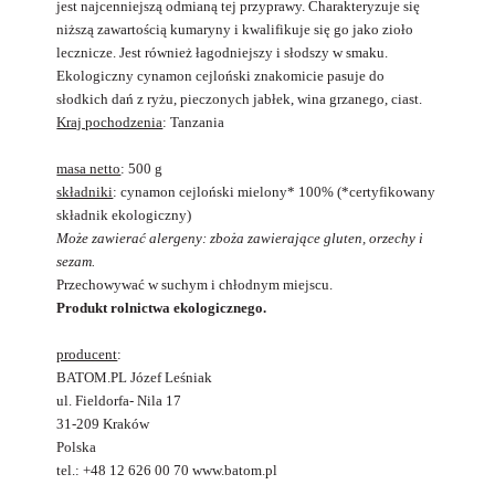
jest najcenniejszą odmianą tej przyprawy. Charakteryzuje się
niższą zawartością kumaryny i kwalifikuje się go jako zioło
lecznicze. Jest również łagodniejszy i słodszy w smaku.
Ekologiczny cynamon cejloński znakomicie pasuje do
słodkich dań z ryżu, pieczonych jabłek, wina grzanego, ciast.
Kraj pochodzenia
: Tanzania
masa netto
: 500 g
składniki
: cynamon cejloński mielony* 100% (*certyfikowany
składnik ekologiczny)
Może zawierać alergeny: zboża zawierające gluten, orzechy i
sezam.
Przechowywać w suchym i chłodnym miejscu.
Produkt rolnictwa ekologicznego.
producent
:
BATOM.PL Józef Leśniak
ul. Fieldorfa- Nila 17
31-209 Kraków
Polska
tel.: +48 12 626 00 70 www.batom.pl