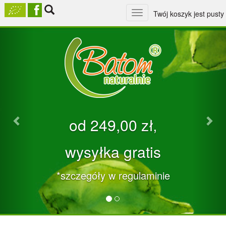
Toggle
Twój koszyk jest pusty
navigation
Previous
Nex
od 249,00 zł‚
wysyłka gratis
*szczegóły w regulaminie