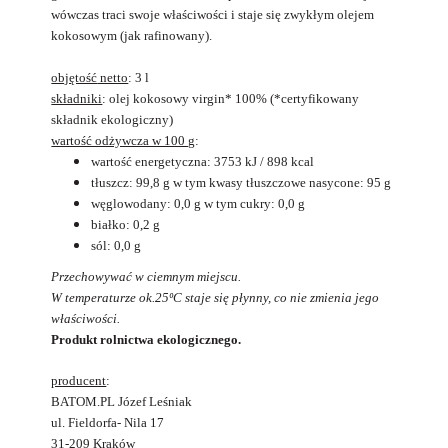
wówczas traci swoje właściwości i staje się zwykłym olejem
kokosowym (jak rafinowany).
objętość
netto
: 3 l
składniki
: olej kokosowy virgin* 100% (*certyfikowany
składnik ekologiczny)
wartość odżywcza w 100 g
:
wartość energetyczna: 3753 kJ / 898 kcal
tłuszcz: 99,8 g w tym kwasy tłuszczowe nasycone: 95 g
węglowodany: 0,0 g w tym cukry: 0,0 g
białko: 0,2 g
sól: 0,0 g
Przechowywać w ciemnym miejscu.
W temperaturze ok.25ºC staje się płynny, co nie zmienia jego
właściwości.
Produkt rolnictwa ekologicznego.
producent
:
BATOM.PL Józef Leśniak
ul. Fieldorfa- Nila 17
31-209 Kraków