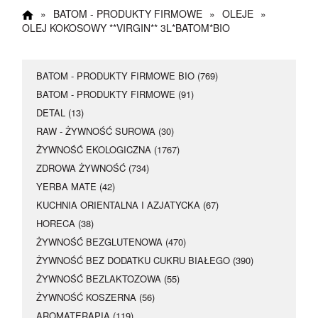
Happy Hours
»
BATOM - PRODUKTY FIRMOWE
»
OLEJE
»
OLEJ KOKOSOWY **VIRGIN** 3L*BATOM*BIO
17 maja dodatkowe 5
% rabatu
BATOM - PRODUKTY FIRMOWE BIO (769)
BATOM - PRODUKTY FIRMOWE (91)
Kupon rabatowy
:
DETAL (13)
Happy
RAW - ŻYWNOŚĆ SUROWA (30)
ŻYWNOŚĆ EKOLOGICZNA (1767)
ZDROWA ŻYWNOŚĆ (734)
YERBA MATE (42)
KUCHNIA ORIENTALNA I AZJATYCKA (67)
HORECA (38)
ŻYWNOŚĆ BEZGLUTENOWA (470)
ŻYWNOŚĆ BEZ DODATKU CUKRU BIAŁEGO (390)
ŻYWNOŚĆ BEZLAKTOZOWA (55)
ŻYWNOŚĆ KOSZERNA (56)
AROMATERAPIA (119)