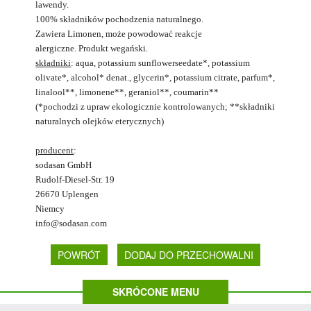
lawendy.
100% składników pochodzenia naturalnego.
Zawiera Limonen, może powodować reakcje
alergiczne. Produkt wegański.
składniki
: aqua, potassium sunflowerseedate*, potassium
olivate*, alcohol* denat., glycerin*, potassium citrate, parfum*,
linalool**, limonene**, geraniol**, coumarin**
(*pochodzi z upraw ekologicznie kontrolowanych; **składniki
naturalnych olejków eterycznych)
producent
:
sodasan GmbH
Rudolf-Diesel-Str. 19
26670 Uplengen
Niemcy
info@sodasan.com
POWRÓT
SKRÓCONE MENU