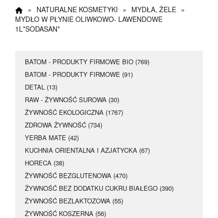
Happy Hours
»
NATURALNE KOSMETYKI
»
MYDŁA, ŻELE
»
MYDŁO W PŁYNIE OLIWKOWO- LAWENDOWE
17 maja dodatkowe 5
1L*SODASAN*
% rabatu
BATOM - PRODUKTY FIRMOWE BIO (769)
Kupon rabatowy
:
BATOM - PRODUKTY FIRMOWE (91)
Happy
DETAL (13)
RAW - ŻYWNOŚĆ SUROWA (30)
ŻYWNOŚĆ EKOLOGICZNA (1767)
ZDROWA ŻYWNOŚĆ (734)
YERBA MATE (42)
KUCHNIA ORIENTALNA I AZJATYCKA (67)
HORECA (38)
ŻYWNOŚĆ BEZGLUTENOWA (470)
ŻYWNOŚĆ BEZ DODATKU CUKRU BIAŁEGO (390)
ŻYWNOŚĆ BEZLAKTOZOWA (55)
ŻYWNOŚĆ KOSZERNA (56)