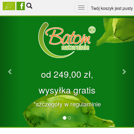
Toggle
Twój koszyk jest pusty
navigation
Previous
Nex
od 249,00 zł‚
wysyłka gratis
*szczegóły w regulaminie