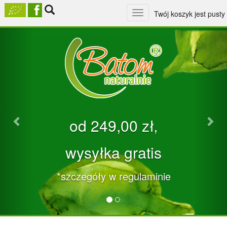
Toggle
Twój koszyk jest pusty
navigation
Previous
Nex
od 249,00 zł‚
wysyłka gratis
*szczegóły w regulaminie