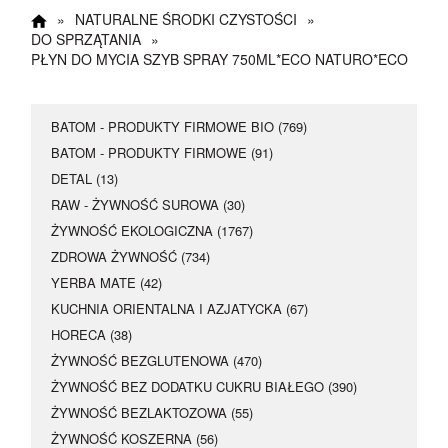
Happy Hours
»
NATURALNE ŚRODKI CZYSTOŚCI
»
DO SPRZĄTANIA
»
17 maja dodatkowe 5
PŁYN DO MYCIA SZYB SPRAY 750ML*ECO NATURO*ECO
% rabatu
BATOM - PRODUKTY FIRMOWE BIO (769)
Kupon rabatowy
:
BATOM - PRODUKTY FIRMOWE (91)
Happy
DETAL (13)
RAW - ŻYWNOŚĆ SUROWA (30)
ŻYWNOŚĆ EKOLOGICZNA (1767)
ZDROWA ŻYWNOŚĆ (734)
YERBA MATE (42)
KUCHNIA ORIENTALNA I AZJATYCKA (67)
HORECA (38)
ŻYWNOŚĆ BEZGLUTENOWA (470)
ŻYWNOŚĆ BEZ DODATKU CUKRU BIAŁEGO (390)
ŻYWNOŚĆ BEZLAKTOZOWA (55)
ŻYWNOŚĆ KOSZERNA (56)