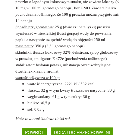
proszku o łagodnym kokosowym smaku, nie zawiera laktozy (<
10 mg w 100 ml gotowego napoju), bez GMO. Zawiera białko
pochodzenia roślinnego. Ze 100 g proszku można przygotować
1 l napoju.
Sposób przygotowania
: 25 g (dwie czubate łyżki) proszku
wymieszać w niewielkiej ilości gorącej wody do powstania
papki, a następnie uzupełnić wodą do objętości 250 ml.
masa netto
: 350 g (3,5 l gotowego napoju)
składniki
: tłuszcz kokosowy 32%, dekstroza, syrop glukozowy
w proszku, emulgator: E 472e (pochodzenia roślinnego),
stabilizator: fosforan potasu, substancja przeciwzbrylająca:
dwutlenek krzemu, aromat
wartość odżywcza w 100 g:
wartość energetyczna: 2221 kJ / 532 kcal
tłuszcz: 32 g w tym kwasy tłuszczowe nasycone: 30 g
węglowodany: 61 g w tym cukry: 36 g
białko: <0,5 g
sól: 0,03 g
Może zawierać śladowe ilości soi
.
POWRÓT