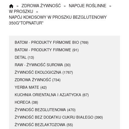
Happy Hours
»
ZDROWA ŻYWNOŚĆ
»
NAPOJE ROŚLINNE
»
W PROSZKU
»
17 maja dodatkowe 5
NAPÓJ KOKOSOWY W PROSZKU BEZGLUTENOWY
350G*TOPNATUR*
% rabatu
Kupon rabatowy
:
BATOM - PRODUKTY FIRMOWE BIO (769)
Happy
BATOM - PRODUKTY FIRMOWE (91)
DETAL (13)
RAW - ŻYWNOŚĆ SUROWA (30)
ŻYWNOŚĆ EKOLOGICZNA (1767)
ZDROWA ŻYWNOŚĆ (734)
YERBA MATE (42)
KUCHNIA ORIENTALNA I AZJATYCKA (67)
HORECA (38)
ŻYWNOŚĆ BEZGLUTENOWA (470)
ŻYWNOŚĆ BEZ DODATKU CUKRU BIAŁEGO (390)
ŻYWNOŚĆ BEZLAKTOZOWA (55)