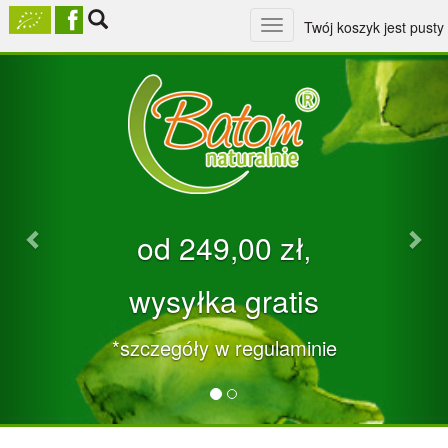
Toggle
Twój koszyk jest pusty
navigation
Previous
Nex
od 249,00 zł‚
wysyłka gratis
*szczegóły w regulaminie