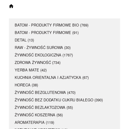
Happy Hours
17 maja dodatkowe 5
% rabatu
BATOM - PRODUKTY FIRMOWE BIO (769)
BATOM - PRODUKTY FIRMOWE (91)
Kupon rabatowy
:
DETAL (13)
RAW - ŻYWNOŚĆ SUROWA (30)
Happy
ŻYWNOŚĆ EKOLOGICZNA (1767)
ZDROWA ŻYWNOŚĆ (734)
YERBA MATE (42)
KUCHNIA ORIENTALNA I AZJATYCKA (67)
HORECA (38)
ŻYWNOŚĆ BEZGLUTENOWA (470)
ŻYWNOŚĆ BEZ DODATKU CUKRU BIAŁEGO (390)
ŻYWNOŚĆ BEZLAKTOZOWA (55)
ŻYWNOŚĆ KOSZERNA (56)
AROMATERAPIA (119)