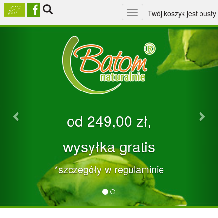
Toggle
Twój koszyk jest pusty
navigation
Previous
Nex
od 249,00 zł‚
wysyłka gratis
*szczegóły w regulaminie