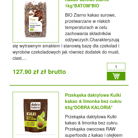
1kg*BATOM*BIO
BIO Ziarno kakao surowe,
przetwarzane w niskich
temperaturach w celu
zachowania składników
odżywczych.Charakteryzują
się wytrawnym smakiem i stanowią bazę dla czekolad i
wyrobów czekoladowych jak również dodatek do musli,
ciast,...
127.90 zł zł brutto
Przekąska daktylowa Kulki
kakao & limonka bez cukru
65g*DOBRA KALORIA*
Przekąska daktylowa Kulki
kakao & limonka bez cukru.
Przekąska owocowa RAW
superfoods z kakao i olejkiem