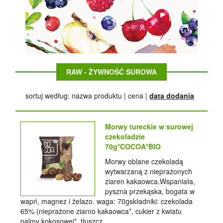
RAW - ŻYWNOŚĆ SUROWA
sortuj według:
nazwa produktu
|
cena
|
data dodania
Morwy tureckie w surowej
czekoladzie
70g*COCOA*BIO
Morwy oblane czekoladą
wytwarzaną z nieprażonych
ziaren kakaowca.Wspaniała,
pyszna przekąska, bogata w
wapń, magnez i żelazo. waga: 70gskładniki: czekolada
65% (nieprażone ziarno kakaowca*, cukier z kwiatu
palmy kokosowej*, tłuszcz...