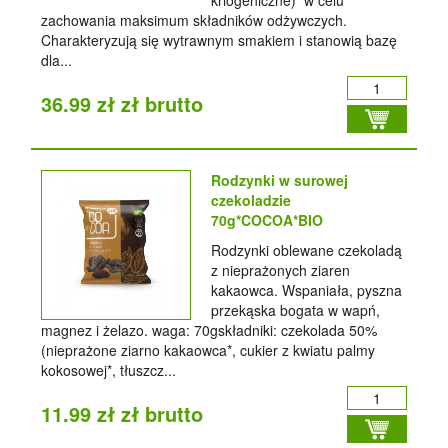
kriogeniczne) w celu
zachowania maksimum składników odżywczych.
Charakteryzują się wytrawnym smakiem i stanowią bazę
dla...
36.99 zł zł brutto
Rodzynki w surowej
czekoladzie
70g*COCOA*BIO
Rodzynki oblewane czekoladą
z nieprażonych ziaren
kakaowca. Wspaniała, pyszna
przekąska bogata w wapń,
magnez i żelazo. waga: 70gskładniki: czekolada 50%
(nieprażone ziarno kakaowca*, cukier z kwiatu palmy
kokosowej*, tłuszcz...
11.99 zł zł brutto