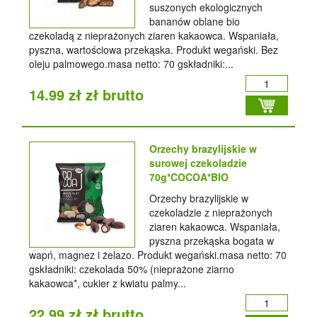
suszonych ekologicznych
bananów oblane bio
czekoladą z nieprażonych ziaren kakaowca. Wspaniała,
pyszna, wartościowa przekąska. Produkt wegański. Bez
oleju palmowego.masa netto: 70 gskładniki:...
14.99 zł zł brutto
Orzechy brazylijskie w
surowej czekoladzie
70g*COCOA*BIO
Orzechy brazylijskie w
czekoladzie z nieprażonych
ziaren kakaowca. Wspaniała,
pyszna przekąska bogata w
wapń, magnez i żelazo. Produkt wegański.masa netto: 70
gskładniki: czekolada 50% (nieprażone ziarno
kakaowca*, cukier z kwiatu palmy...
22.99 zł zł brutto