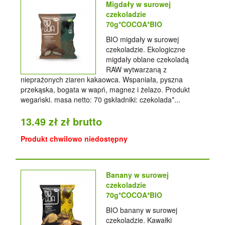
Migdały w surowej
czekoladzie
70g*COCOA*BIO
BIO migdały w surowej
czekoladzie. Ekologiczne
migdały oblane czekoladą
RAW wytwarzaną z
nieprażonych ziaren kakaowca. Wspaniała, pyszna
przekąska, bogata w wapń, magnez i żelazo. Produkt
wegański. masa netto: 70 gskładniki: czekolada*...
13.49 zł zł brutto
Produkt chwilowo niedostępny
Banany w surowej
czekoladzie
70g*COCOA*BIO
BIO banany w surowej
czekoladzie. Kawałki