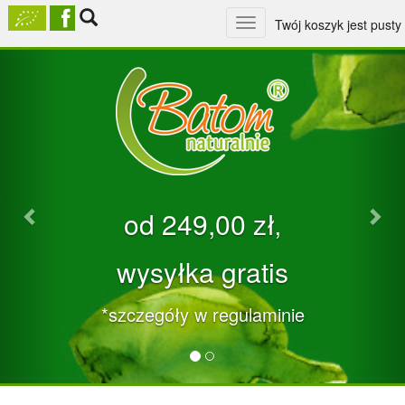
Toggle
Twój koszyk jest pusty
navigation
Previous
Nex
od 249,00 zł‚
wysyłka gratis
*szczegóły w regulaminie