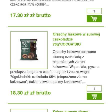
czekolada 75% (cukier...
17.30 zł zł brutto
Orzechy laskowe w surowej
czekoladzie
70g*COCOA*BIO
Orzechy laskowe oblewane
ciemną czekoladą z
nieprażonych ziaren
kakaowca.Wspaniała, pyszna
przekąska bogata w wapń, magnez i żelazo.waga:
70gskładniki: czekolada 65% (nieprażone ziarno
kakaowca*, cukier z kwiatu palmy kokosowej*,...
18.30 zł zł brutto
Kakao surowe ziarno