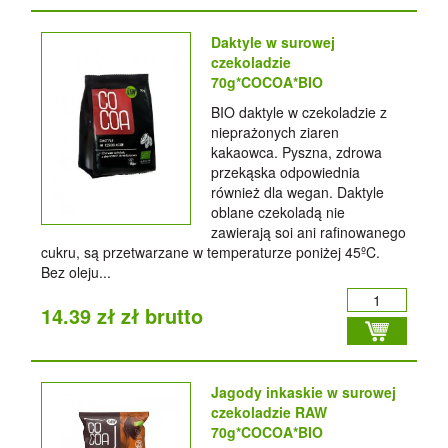
Daktyle w surowej
czekoladzie
70g*COCOA*BIO
BIO daktyle w czekoladzie z
nieprażonych ziaren
kakaowca. Pyszna, zdrowa
przekąska odpowiednia
również dla wegan. Daktyle
oblane czekoladą nie
zawierają soi ani rafinowanego
cukru, są przetwarzane w temperaturze poniżej 45ºC.
Bez oleju...
14.39 zł zł brutto
Jagody inkaskie w surowej
czekoladzie RAW
70g*COCOA*BIO