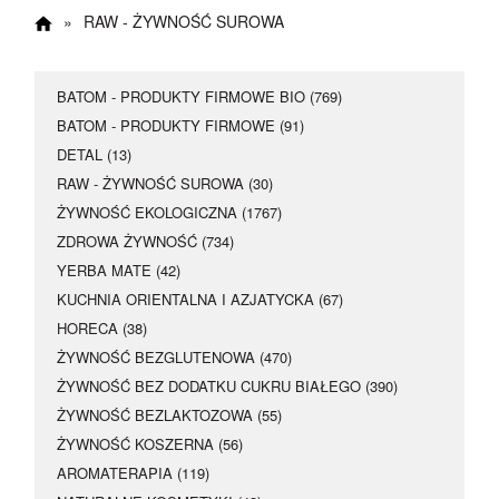
Happy Hours
»
RAW - ŻYWNOŚĆ SUROWA
17 maja dodatkowe 5
% rabatu
BATOM - PRODUKTY FIRMOWE BIO (769)
BATOM - PRODUKTY FIRMOWE (91)
Kupon rabatowy
:
DETAL (13)
RAW - ŻYWNOŚĆ SUROWA (30)
Happy
ŻYWNOŚĆ EKOLOGICZNA (1767)
ZDROWA ŻYWNOŚĆ (734)
YERBA MATE (42)
KUCHNIA ORIENTALNA I AZJATYCKA (67)
HORECA (38)
ŻYWNOŚĆ BEZGLUTENOWA (470)
ŻYWNOŚĆ BEZ DODATKU CUKRU BIAŁEGO (390)
ŻYWNOŚĆ BEZLAKTOZOWA (55)
ŻYWNOŚĆ KOSZERNA (56)
AROMATERAPIA (119)