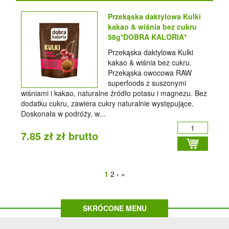
Przekąska daktylowa Kulki
kakao & wiśnia bez cukru
58g*DOBRA KALORIA*
Przekąska daktylowa Kulki
kakao & wiśnia bez cukru.
Przekąska owocowa RAW
superfoods z suszonymi
wiśniami i kakao, naturalne źródło potasu i magnezu. Bez
dodatku cukru, zawiera cukry naturalnie występujące.
Doskonała w podróży, w...
7.85 zł zł brutto
1
2
›
»
SKRÓCONE MENU