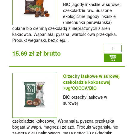
BIO jagody inkaskie w surowej
czekoladzie raw. Suszone
ekologiczne jagody inkaskie
(miechunka peruwiańska)
oblane bio ciemną czekoladą z nieprażonych ziaren
kakaowca. Wspaniała, pyszna, wartościowa przekąska.
Produkt wegański, bez oleju...
15.69 zł zł brutto
Orzechy laskowe w surowej
czekoladzie kokosowej
70g*COCOA*BIO
BIO orzechy laskowe w
surowej
czekoladzie kokosowej. Wspaniała, pyszna przekąska
bogata w wapń, magnez i żelazo. Produkt wegański, nie
zawiera oleju palmowego. masa netto: 70 gskładniki: