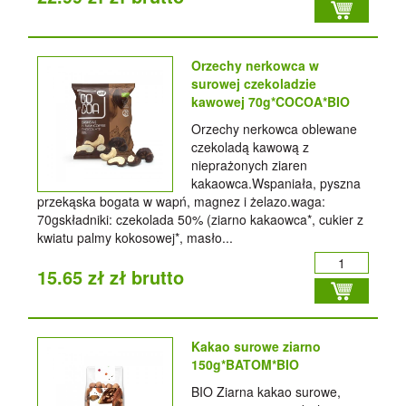
Orzechy nerkowca w
surowej czekoladzie
kawowej 70g*COCOA*BIO
Orzechy nerkowca oblewane
czekoladą kawową z
nieprażonych ziaren
kakaowca.Wspaniała, pyszna
przekąska bogata w wapń, magnez i żelazo.waga:
70gskładniki: czekolada 50% (ziarno kakaowca*, cukier z
kwiatu palmy kokosowej*, masło...
15.65 zł zł brutto
Kakao surowe ziarno
150g*BATOM*BIO
BIO Ziarna kakao surowe,