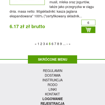
musli, mleka oraz jogurtów,
także jako przegryzka w ciągu
dnia. masa netto: 90gskładniki: kasza jaglana
ekspandowana* 100% (*certyfikowany składnik...
6.17 zł zł brutto
«
1
2
3
4
5
6
7
8
9
...
›
»
SKRÓCONE MENU
REGULAMIN
DOSTAWA
INSTRUKCJA
RODO
LINKI
KONTAKT
LOGOWANIE
REJESTRACJA