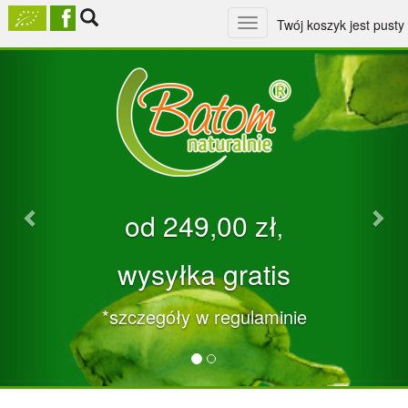
Toggle
Twój koszyk jest pusty
navigation
Previous
Nex
od 249,00 zł‚
wysyłka gratis
*szczegóły w regulaminie