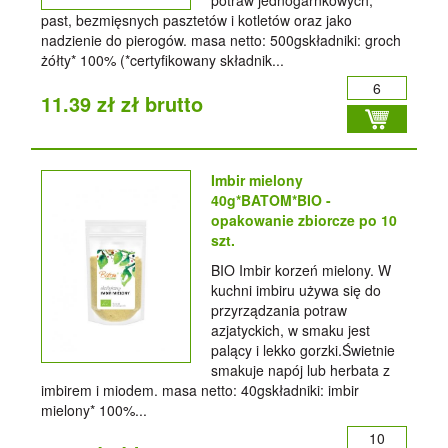
potraw jednogarnkowych,
past, bezmięsnych pasztetów i kotletów oraz jako
nadzienie do pierogów. masa netto: 500gskładniki: groch
żółty* 100% (*certyfikowany składnik...
11.39 zł zł brutto
Imbir mielony
40g*BATOM*BIO -
opakowanie zbiorcze po 10
szt.
BIO Imbir korzeń mielony. W
kuchni imbiru używa się do
przyrządzania potraw
azjatyckich, w smaku jest
palący i lekko gorzki.Świetnie
smakuje napój lub herbata z
imbirem i miodem. masa netto: 40gskładniki: imbir
mielony* 100%...