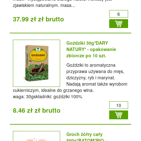
zjawiskiem naturalnym. masa...
37.99 zł zł brutto
Goździki 30g*DARY
NATURY* - opakowanie
zbiorcze po 10 szt.
Goździki to aromatyczna
przyprawa używana do mięs,
dziczyzny, ryb i marynat.
Nadają aromat także wyrobom
cukierniczym, idealne do grzanego wina.
waga: 30gskładniki: goździki 100%
8.46 zł zł brutto
Groch żółty cały
500g*BATOM*BIO -