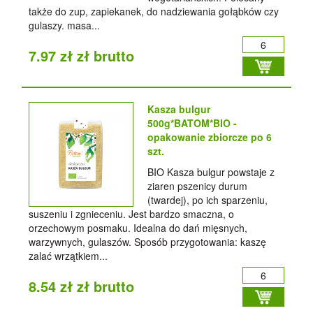
także do zup, zapiekanek, do nadziewania gołąbków czy
gulaszy. masa...
7.97 zł zł brutto
Kasza bulgur
500g*BATOM*BIO -
opakowanie zbiorcze po 6
szt.
BIO Kasza bulgur powstaje z
ziaren pszenicy durum
(twardej), po ich sparzeniu,
suszeniu i zgnieceniu. Jest bardzo smaczna, o
orzechowym posmaku. Idealna do dań mięsnych,
warzywnych, gulaszów. Sposób przygotowania: kaszę
zalać wrzątkiem...
8.54 zł zł brutto