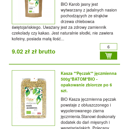
BIO Karob jasny jest
wytwarzany z jadalnych nasion
pochodzących ze strąków
drzewa chlebowca
świętojańskiego. Uważany jest za zdrowy zamiennik
czekolady czy kakao. Jest naturalnie słodki, nie zawiera
kofeiny, posiada małą ilość...
9.02 zł zł brutto
Kasza **Pęczak** jęczmienna
500g*BATOM*BIO -
opakowanie zbiorcze po 6
szt.
BIO Kasza jęczmienna pęczak
powstaje z obłuszczonego i
wypolerowanego ziarna
jęczmienia.Stanowi doskonały
dodatek do dań mięsnych i
wegetariańskich. Polecany