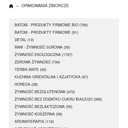
Happy Hours
»
OPAKOWANIA ZBIORCZE
17 maja dodatkowe 5
% rabatu
BATOM - PRODUKTY FIRMOWE BIO (769)
BATOM - PRODUKTY FIRMOWE (91)
Kupon rabatowy
:
DETAL (13)
RAW - ŻYWNOŚĆ SUROWA (30)
Happy
ŻYWNOŚĆ EKOLOGICZNA (1767)
ZDROWA ŻYWNOŚĆ (734)
YERBA MATE (42)
KUCHNIA ORIENTALNA I AZJATYCKA (67)
HORECA (38)
ŻYWNOŚĆ BEZGLUTENOWA (470)
ŻYWNOŚĆ BEZ DODATKU CUKRU BIAŁEGO (390)
ŻYWNOŚĆ BEZLAKTOZOWA (55)
ŻYWNOŚĆ KOSZERNA (56)
AROMATERAPIA (119)