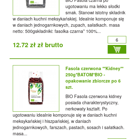
BIO Fasola czarna po
ugotowaniu ma lekko słodki
smak. Stanowi istotny składnik
w daniach kuchni meksykańskiej. Idealnie komponuje się
w daniach jednogarnkowych, zupach, sałatkach. masa
netto: 500gskładniki: fasolka czarna* 100%...
12.72 zł zł brutto
Fasola czerwona **Kidney**
250g*BATOM*BIO -
opakowanie zbiorcze po 6
szt.
BIO Fasola czerwona kidney
posiada charakterystyczny,
nerkowaty kształt. Po
ugotowaniu idealnie komponuje się w daniach kuchni
meksykańskiej i hiszpańskiej, w daniach
jednogarnkowych, farszach, pastach, sosach i sałatkach.
masa...