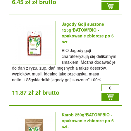
6.45 zł zł brutto
Jagody Goji suszone
125g*BATOM*BIO -
opakowanie zbiorcze po 6
szt.
BIO Jagody goji
charakteryzują się delikatnym
smakiem. Można dodawać je
do dań z ryżu, zup, dań mięsnych a także deserów,
wypieków, musli. Idealne jako przekąska. masa
netto: 125gskładniki: jagody goji suszone* 100%...
11.87 zł zł brutto
Karob 250g*BATOM*BIO -
opakowanie zbiorcze po 6
szt.