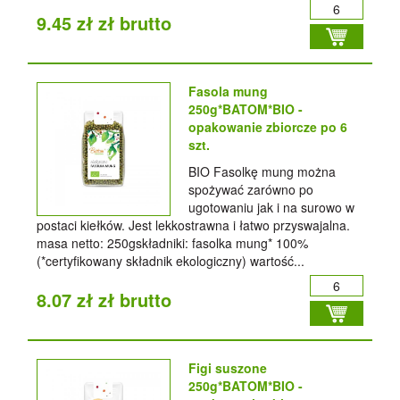
9.45 zł zł brutto
Fasola mung
250g*BATOM*BIO -
opakowanie zbiorcze po 6
szt.
BIO Fasolkę mung można
spożywać zarówno po
ugotowaniu jak i na surowo w
postaci kiełków. Jest lekkostrawna i łatwo przyswajalna.
masa netto: 250gskładniki: fasolka mung* 100%
(*certyfikowany składnik ekologiczny) wartość...
8.07 zł zł brutto
Figi suszone
250g*BATOM*BIO -