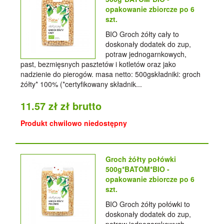
opakowanie zbiorcze po 6
szt.
BIO Groch żółty cały to
doskonały dodatek do zup,
potraw jednogarnkowych,
past, bezmięsnych pasztetów i kotletów oraz jako
nadzienie do pierogów. masa netto: 500gskładniki: groch
żółty* 100% (*certyfikowany składnik...
11.57 zł zł brutto
Produkt chwilowo niedostępny
Groch żółty połówki
500g*BATOM*BIO -
opakowanie zbiorcze po 6
szt.
BIO Groch żółty połówki to
doskonały dodatek do zup,